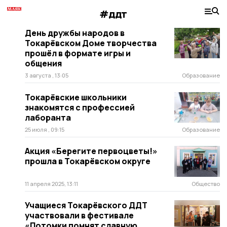
#ддт
День дружбы народов в
Токарёвском Доме творчества
прошёл в формате игры и
общения
3 августа , 13:05
Образование
Токарёвские школьники
знакомятся с профессией
лаборанта
25 июля , 09:15
Образование
Акция «Берегите первоцветы!»
прошла в Токарёвском округе
11 апреля 2025, 13:11
Общество
Учащиеся Токарёвского ДДТ
участвовали в фестивале
«Потомки помнят славную