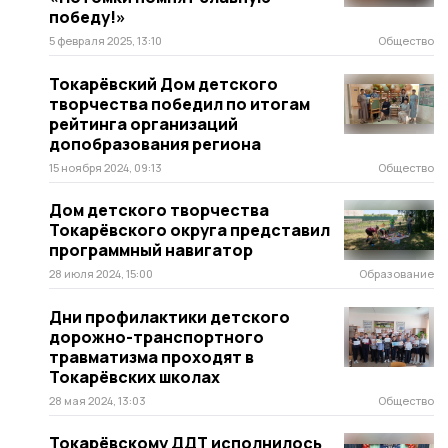
победу!»
5 февраля 2025, 13:10
Общество
Токарёвский Дом детского
творчества победил по итогам
рейтинга организаций
допобразования региона
15 ноября 2024, 09:13
Общество
Дом детского творчества
Токарёвского округа представил
программный навигатор
28 июля 2024, 15:00
Образование
Дни профилактики детского
дорожно-транспортного
травматизма проходят в
Токарёвских школах
28 мая 2024, 13:03
Общество
Токарёвскому ДДТ исполнилось