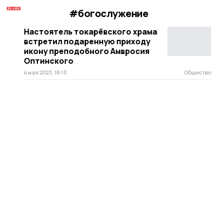
#богослужение
Настоятель токарёвского храма
встретил подаренную приходу
икону преподобного Амвросия
Оптинского
4 мая 2023, 18:13
Общество