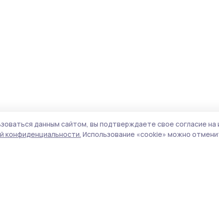
зоваться данным сайтом, вы подтверждаете свое согласие на 
й конфиденциальности.
Использование «cookie» можно отменит
Учредитель и издатель:
ООО «Издательский
Поли
дом «Тамбов»
Сай
Адрес редакции:
392000, Тамбовская обл.,
coo
г.Тамбов, ш. Моршанское, д.14а
сай
Номер телефона редакции:
8 (4752) 45-05-
испо
76
нас
Электронная почта редакции:
конф