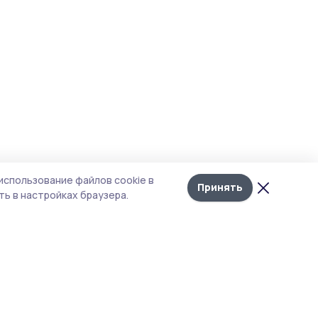
использование файлов cookie в
Принять
ь в настройках браузера.
тика конфиденциальности
т содержит сервисы, использующие
kies. Продолжая пользоваться данным
том, вы подтверждаете свое согласие на
льзование файлов cookie в соответствии с
тоящим уведомлением и Политикой
иденциальности. Использование «cookie»