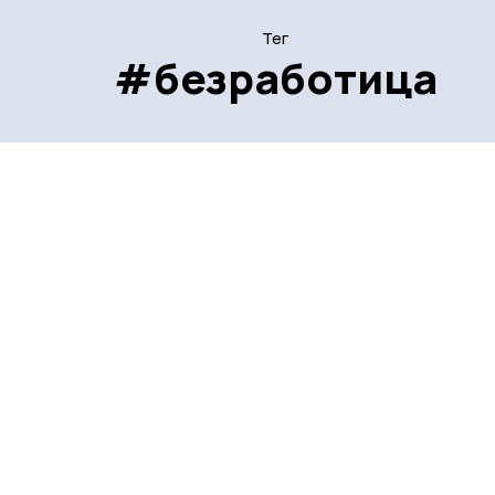
Тег
#безработица