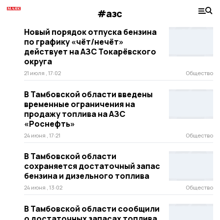
#азс
Новый порядок отпуска бензина
по графику «чёт/нечёт»
действует на АЗС Токарёвского
округа
21 июля , 17:02
Общество
В Тамбовской области введены
временные ограничения на
продажу топлива на АЗС
«Роснефть»
24 июня , 17:21
Общество
В Тамбовской области
сохраняется достаточный запас
бензина и дизельного топлива
24 июня , 13:02
Общество
В Тамбовской области сообщили
о достаточных запасах топлива