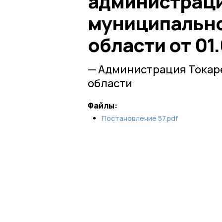
администраци
муниципально
области от 01
— Администрация Токар
области
Файлы:
Постановление 57.pdf