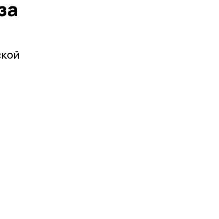
за
ской