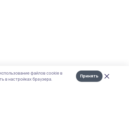
использование файлов cookie в
Принять
ь в настройках браузера.
тика конфиденциальности
т содержит сервисы, использующие
kies. Продолжая пользоваться данным
том, вы подтверждаете свое согласие на
льзование файлов cookie в соответствии с
тоящим уведомлением и Политикой
иденциальности. Использование «cookie»