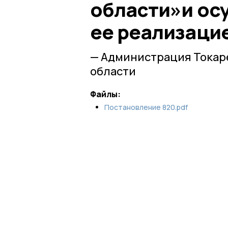
области»и ос
ее реализаци
— Администрация Токар
области
Файлы:
Постановление 820.pdf