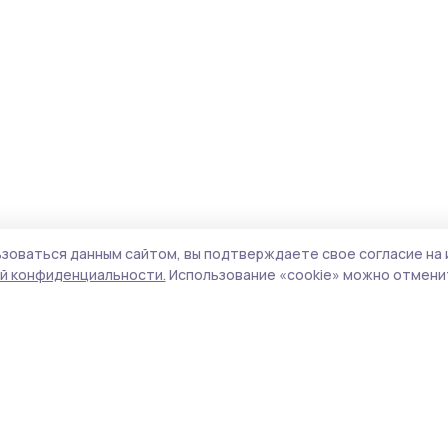
зоваться данным сайтом, вы подтверждаете свое согласие на 
й конфиденциальности.
Использование «cookie» можно отменит
Учредитель и издатель:
ООО «Издательский
Поли
дом «Тамбов»
Сай
Адрес редакции:
392000, Тамбовская обл.,
coo
г.Тамбов, ш. Моршанское, д.14а
сай
Номер телефона редакции:
8 (4752) 45-05-
испо
76
нас
Электронная почта редакции:
конф