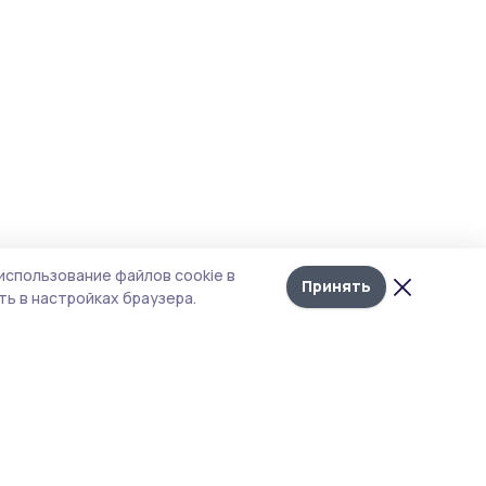
использование файлов cookie в
Принять
ь в настройках браузера.
тика конфиденциальности
т содержит сервисы, использующие
kies. Продолжая пользоваться данным
том, вы подтверждаете свое согласие на
льзование файлов cookie в соответствии с
тоящим уведомлением и Политикой
иденциальности. Использование «cookie»