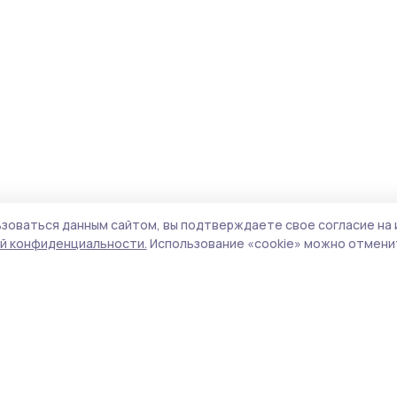
зоваться данным сайтом, вы подтверждаете свое согласие на 
й конфиденциальности.
Использование «cookie» можно отменит
Учредитель и издатель:
ООО «Издательский
Поли
дом «Тамбов»
Сай
Адрес редакции:
392000, Тамбовская обл.,
coo
г.Тамбов, ш. Моршанское, д.14а
сай
Номер телефона редакции:
8 (4752) 45-05-
испо
76
нас
Электронная почта редакции:
конф