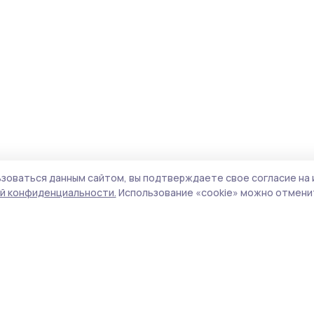
зоваться данным сайтом, вы подтверждаете свое согласие на 
й конфиденциальности.
Использование «cookie» можно отменит
Учредитель и издатель:
ООО «Издательский
Поли
дом «Тамбов»
Сай
Адрес редакции:
392000, Тамбовская обл.,
coo
г.Тамбов, ш. Моршанское, д.14а
сай
Номер телефона редакции:
8 (4752) 45-05-
испо
76
нас
Электронная почта редакции:
конф