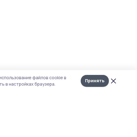
использование файлов cookie в
Принять
ь в настройках браузера.
тика конфиденциальности
т содержит сервисы, использующие
kies. Продолжая пользоваться данным
том, вы подтверждаете свое согласие на
льзование файлов cookie в соответствии с
тоящим уведомлением и Политикой
иденциальности. Использование «cookie»