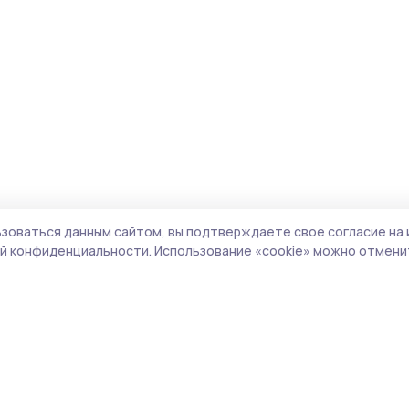
зоваться данным сайтом, вы подтверждаете свое согласие на 
й конфиденциальности.
Использование «cookie» можно отменит
Учредитель и издатель:
ООО «Издательский
Поли
дом «Тамбов»
Сай
Адрес редакции:
392000, Тамбовская обл.,
coo
г.Тамбов, ш. Моршанское, д.14а
сай
Номер телефона редакции:
8 (4752) 45-05-
испо
76
нас
Электронная почта редакции:
конф