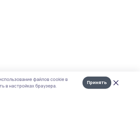
использование файлов cookie в
Принять
ь в настройках браузера.
тика конфиденциальности
т содержит сервисы, использующие
kies. Продолжая пользоваться данным
том, вы подтверждаете свое согласие на
льзование файлов cookie в соответствии с
тоящим уведомлением и Политикой
иденциальности. Использование «cookie»