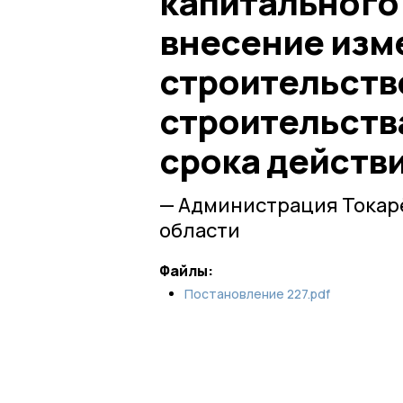
капитального
внесение изм
строительств
строительства
срока действ
— Администрация Токар
области
Файлы:
Постановление 227.pdf