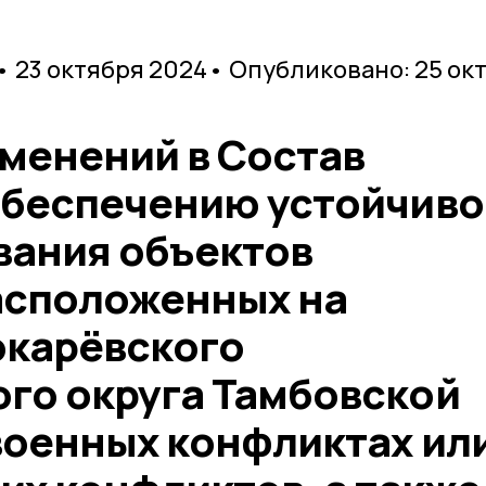
• 23 октября 2024
• Опубликовано: 25 ок
зменений в Состав
обеспечению устойчиво
ания объектов
асположенных на
окарёвского
го округа Тамбовской
военных конфликтах ил