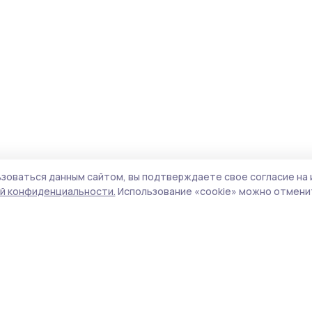
зоваться данным сайтом, вы подтверждаете свое согласие на 
й конфиденциальности.
Использование «cookie» можно отменит
Учредитель и издатель:
ООО «Издательский
Поли
дом «Тамбов»
Сай
Адрес редакции:
392000, Тамбовская обл.,
coo
г.Тамбов, ш. Моршанское, д.14а
сай
Номер телефона редакции:
8 (4752) 45-05-
испо
76
нас
Электронная почта редакции:
конф