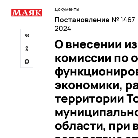
Документы
Постановление
№ 1467 
2024
О внесении и
комиссии по 
функциониров
экономики, р
территории Т
муниципально
области, при 