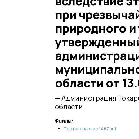
вследствие эт
при чрезвыча
природного и 
утвержденны
администраци
муниципально
области от 13
— Администрация Токар
области
Файлы:
Постановление 1467.pdf