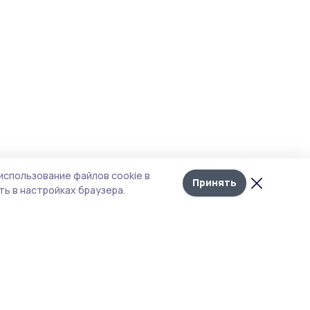
использование файлов cookie в
Принять
ь в настройках браузера.
тика конфиденциальности
т содержит сервисы, использующие
kies. Продолжая пользоваться данным
том, вы подтверждаете свое согласие на
льзование файлов cookie в соответствии с
тоящим уведомлением и Политикой
иденциальности. Использование «cookie»