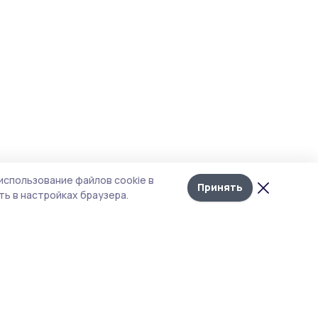
использование файлов cookie в
Принять
ь в настройках браузера.
тика конфиденциальности
т содержит сервисы, использующие
kies. Продолжая пользоваться данным
том, вы подтверждаете свое согласие на
льзование файлов cookie в соответствии с
тоящим уведомлением и Политикой
иденциальности. Использование «cookie»