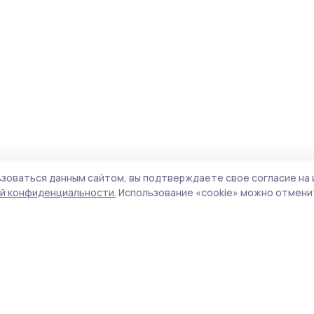
зоваться данным сайтом, вы подтверждаете свое согласие на 
й конфиденциальности.
Использование «cookie» можно отменит
Учредитель и издатель:
ООО «Издательский
Поли
дом «Тамбов»
Сай
Адрес редакции:
392000, Тамбовская обл.,
coo
г.Тамбов, ш. Моршанское, д.14а
сай
Номер телефона редакции:
8 (4752) 45-05-
испо
76
нас
Электронная почта редакции:
конф