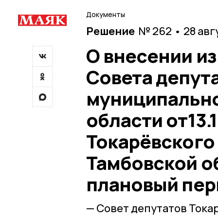
Документы
Решение
№ 262 • 28 авг
О внесении и
Совета депут
муниципально
области от13.
Токарёвского
Тамбовской об
плановый пери
— Совет депутатов Тока