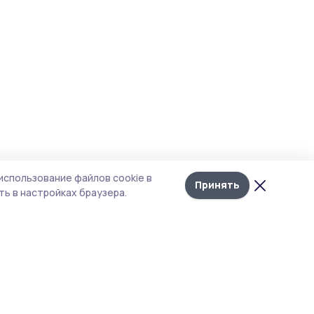
использование файлов cookie в
Принять
ь в настройках браузера.
тика конфиденциальности
т содержит сервисы, использующие
kies. Продолжая пользоваться данным
том, вы подтверждаете свое согласие на
льзование файлов cookie в соответствии с
тоящим уведомлением и Политикой
иденциальности. Использование «cookie»