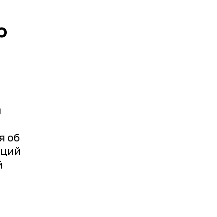
о
я
я об
аций
й