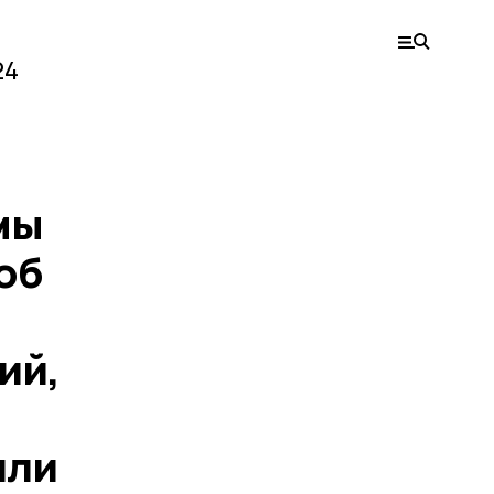
24
мы
об
ий,
или