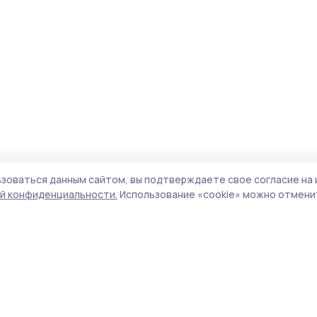
зоваться данным сайтом, вы подтверждаете свое согласие на 
й конфиденциальности.
Использование «cookie» можно отменит
Учредитель и издатель:
ООО «Издательский
Поли
дом «Тамбов»
Сай
Адрес редакции:
392000, Тамбовская обл.,
coo
г.Тамбов, ш. Моршанское, д.14а
сай
Номер телефона редакции:
8 (4752) 45-05-
испо
76
нас
Электронная почта редакции:
конф