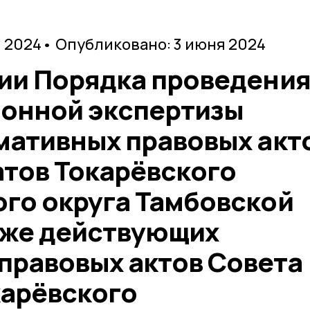
я 2024
• Опубликовано: 3 июня 2024
ии Порядка проведени
онной экспертизы
мативных правовых акт
атов Токарёвского
го округа Тамбовской
акже действующих
правовых актов Совета
карёвского