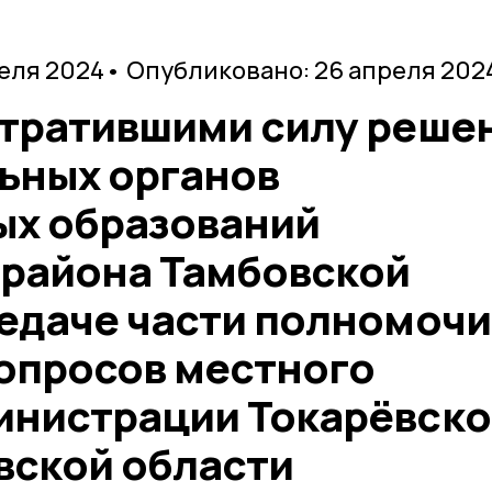
реля 2024
• Опубликовано: 26 апреля 202
утратившими силу реше
ьных органов
х образований
 района Тамбовской
редаче части полномоч
опросов местного
инистрации Токарёвско
вской области