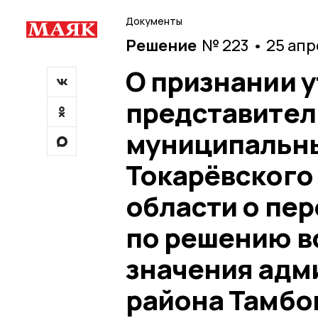
Документы
Решение
№ 223 • 25 ап
О признании 
представител
муниципальны
Токарёвского
области о пе
по решению в
значения адм
района Тамбо