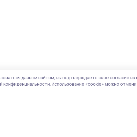
зоваться данным сайтом, вы подтверждаете свое согласие на 
й конфиденциальности.
Использование «cookie» можно отменит
Учредитель и издатель:
ООО «Издательский
Поли
дом «Тамбов»
Сай
Адрес редакции:
392000, Тамбовская обл.,
coo
г.Тамбов, ш. Моршанское, д.14а
сай
Номер телефона редакции:
8 (4752) 45-05-
испо
76
нас
Электронная почта редакции:
конф