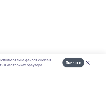
использование файлов cookie в
Принять
ь в настройках браузера.
тика конфиденциальности
т содержит сервисы, использующие
kies. Продолжая пользоваться данным
том, вы подтверждаете свое согласие на
льзование файлов cookie в соответствии с
тоящим уведомлением и Политикой
иденциальности. Использование «cookie»