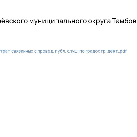
рёвского муниципального округа Тамбо
ат связанных с провед. публ. слуш. по градостр. деят..pdf