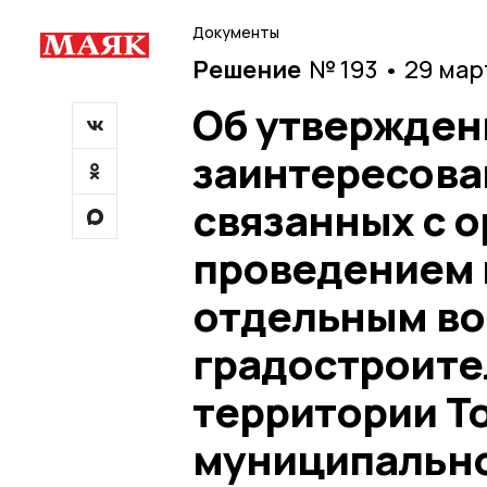
Документы
Решение
№ 193 • 29 мар
Об утвержден
заинтересова
связанных с о
проведением 
отдельным в
градостроите
территории Т
муниципально