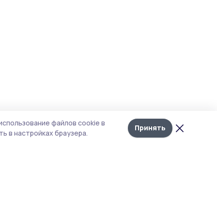
использование файлов cookie в
Принять
ь в настройках браузера.
тика конфиденциальности
т содержит сервисы, использующие
kies. Продолжая пользоваться данным
том, вы подтверждаете свое согласие на
льзование файлов cookie в соответствии с
тоящим уведомлением и Политикой
иденциальности. Использование «cookie»