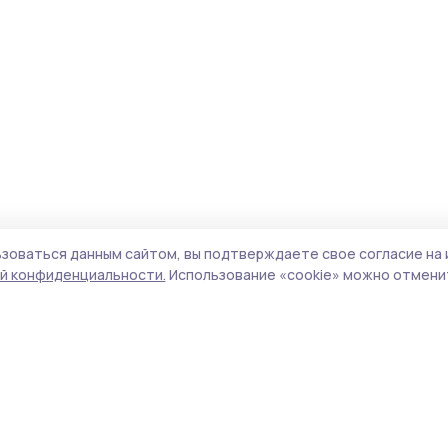
зоваться данным сайтом, вы подтверждаете свое согласие на 
й конфиденциальности.
Использование «cookie» можно отменит
Учредитель и издатель:
ООО «Издательский
Поли
дом «Тамбов»
Сай
Адрес редакции:
392000, Тамбовская обл.,
coo
г.Тамбов, ш. Моршанское, д.14а
сай
Номер телефона редакции:
8 (4752) 45-05-
испо
76
нас
Электронная почта редакции:
конф