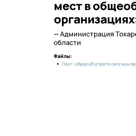
мест в общео
организациях»
— Администрация Токар
области
Файлы:
Пост. образ.об утрате силу мун.про