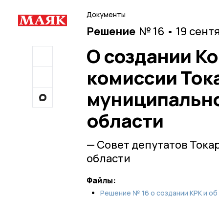
Документы
Решение
№ 16 • 19 сент
О создании К
комиссии Ток
муниципально
области
— Совет депутатов Тока
области
Файлы:
Решение № 16 о создании КРК и об