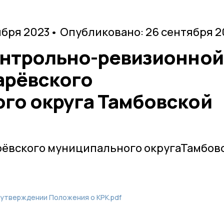
ября 2023
• Опубликовано: 26 сентября 2
онтрольно-ревизионной
арёвского
го округа Тамбовской
рёвского муниципального округаТамбов
 утверждении Положения о КРК.pdf