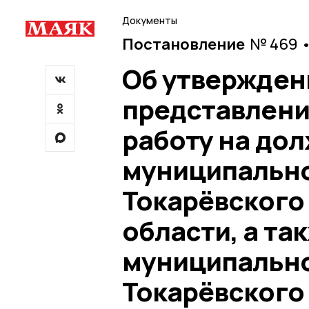
Документы
Постановление
№ 469 •
Об утвержден
представлени
работу на до
муниципально
Токарёвского
области, а та
муниципально
Токарёвского