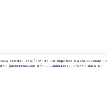
зоваться данным сайтом, вы подтверждаете свое согласие на 
й конфиденциальности.
Использование «cookie» можно отменит
Учредитель и издатель:
ООО «Издательский
Поли
дом «Тамбов»
Сай
Адрес редакции:
392000, Тамбовская обл.,
coo
г.Тамбов, ш. Моршанское, д.14а
сай
Номер телефона редакции:
8 (4752) 45-05-
испо
76
нас
Электронная почта редакции:
конф