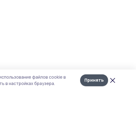
использование файлов cookie в
Принять
ь в настройках браузера.
тика конфиденциальности
т содержит сервисы, использующие
kies. Продолжая пользоваться данным
том, вы подтверждаете свое согласие на
льзование файлов cookie в соответствии с
тоящим уведомлением и Политикой
иденциальности. Использование «cookie»