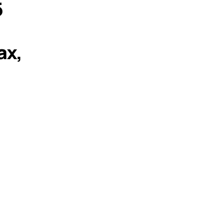
б
ах,