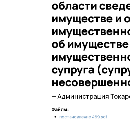
области сведе
имуществе и 
имущественног
об имуществе
имущественно
супруга (супр
несовершенно
— Администрация Токар
Файлы:
постановление 469.pdf