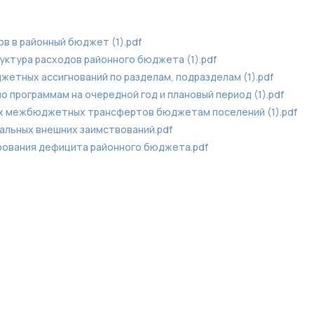
в в районный бюджет (1).pdf
ктура расходов районного бюджета (1).pdf
етных ассигнований по разделам, подразделам (1).pdf
 программам на очередной год и плановый период (1).pdf
х межбюджетных трансфертов бюджетам поселений (1).pdf
альных внешних заимствований.pdf
рования дефицита районного бюджета.pdf