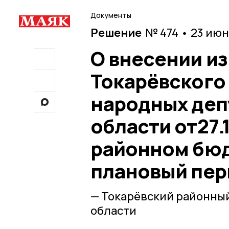
Документы
Решение
№ 474 • 23 июн
О внесении и
Токарёвского
народных деп
области от27.
районном бюдж
плановый пери
— Токарёвский районны
области