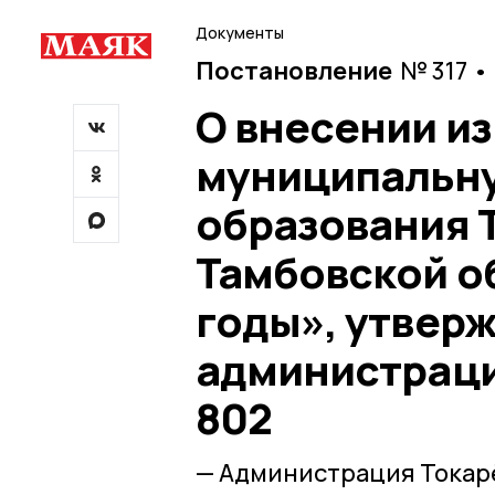
Документы
Постановление
№ 317 •
О внесении и
муниципальну
образования 
Тамбовской об
годы», утвер
администрации
802
— Администрация Токар