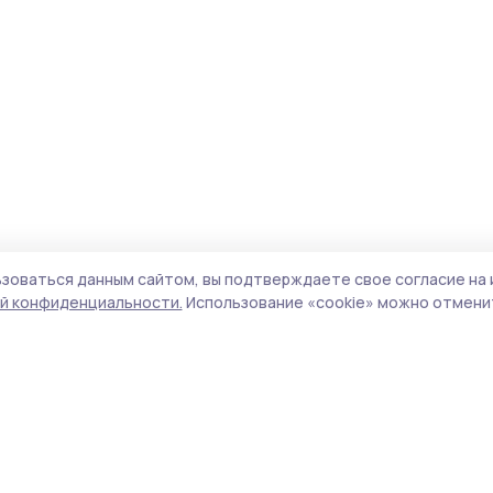
зоваться данным сайтом, вы подтверждаете свое согласие на 
й конфиденциальности.
Использование «cookie» можно отменит
Учредитель и издатель:
ООО «Издательский
Поли
дом «Тамбов»
Сай
Адрес редакции:
392000, Тамбовская обл.,
coo
г.Тамбов, ш. Моршанское, д.14а
сай
Номер телефона редакции:
8 (4752) 45-05-
испо
76
нас
Электронная почта редакции:
конф