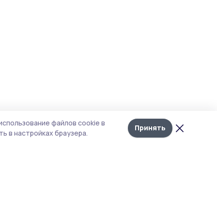
использование файлов cookie в
Принять
ь в настройках браузера.
тика конфиденциальности
т содержит сервисы, использующие
kies. Продолжая пользоваться данным
том, вы подтверждаете свое согласие на
льзование файлов cookie в соответствии с
тоящим уведомлением и Политикой
иденциальности. Использование «cookie»