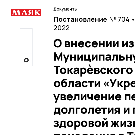
Документы
Постановление
№ 704 •
2022
О внесении и
Муниципальн
Токарѐвского
области «Укр
увеличение п
долголетия и
здоровой жиз