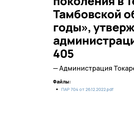
поколения в 
Тамбовской об
годы», утвер
администраци
405
— Администрация Токар
Файлы:
ПАР 704 от 26.12.2022.pdf