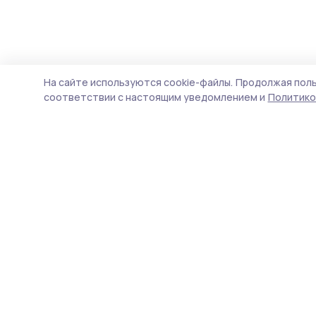
На сайте используются cookie-файлы.
Продолжая поль
соответствии с настоящим уведомлением и
Политико
Маяк 68
Новости
Истории
Карточки
Фотогалереи
Проекты
Новости компаний
Документы НПА
Объявления