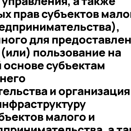
управления, а также
х прав субъектов мало
редпринимательства),
ного для предоставле
 (или) пользование на
 основе субъектам
днего
ельства и организация
нфраструктуру
бъектов малого и
дпринимательства, а та