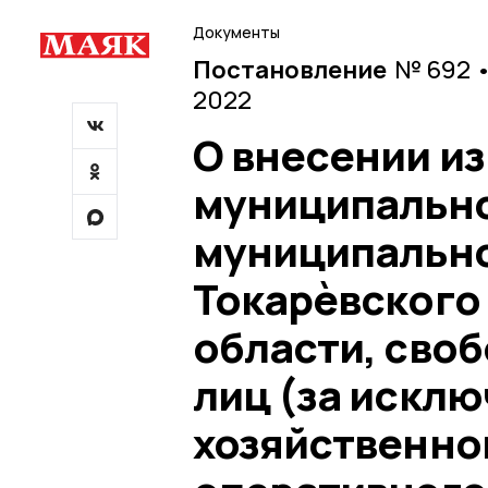
Документы
Постановление
№ 692 •
2022
О внесении и
муниципально
муниципально
Токарѐвского
области, своб
лиц (за искл
хозяйственног