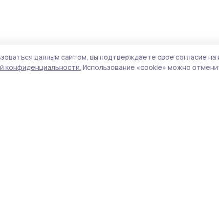
зоваться данным сайтом, вы подтверждаете свое согласие на 
й конфиденциальности.
Использование «cookie» можно отменит
Учредитель и издатель:
ООО «Издательский
Поли
дом «Тамбов»
Сай
Адрес редакции:
392000, Тамбовская обл.,
coo
г.Тамбов, ш. Моршанское, д.14а
сай
Номер телефона редакции:
8 (4752) 45-05-
испо
76
нас
Электронная почта редакции:
конф
gu_mayak@list.ru
можн
Главный редактор:
Кряхтунова Н.Н.
Все
Адрес для обращений и направления
авто
корреспонденции:
цит
393550, Тамбовская область, Токарёвский
ги
район, р.п. Токарёвка, ул. Маяковского, д. 32
http
Телефон:
8 (47557) 2-51-91, 8 (47557) 2-60-41
обяз