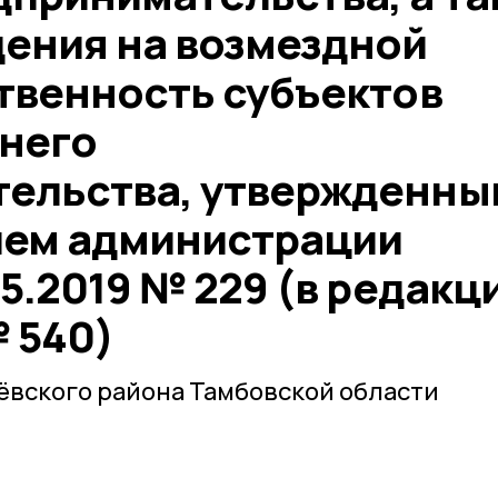
дения на возмездной
ственность субъектов
днего
ельства, утвержденны
ием администрации
05.2019 № 229 (в редакц
№ 540)
ёвского района Тамбовской области