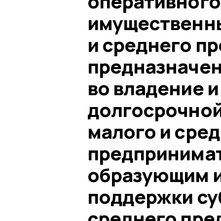
оперативного 
имущественны
и среднего п
предназначен
во владение и
долгосрочной
малого и сре
предпринимат
образующим и
поддержки су
среднего пре