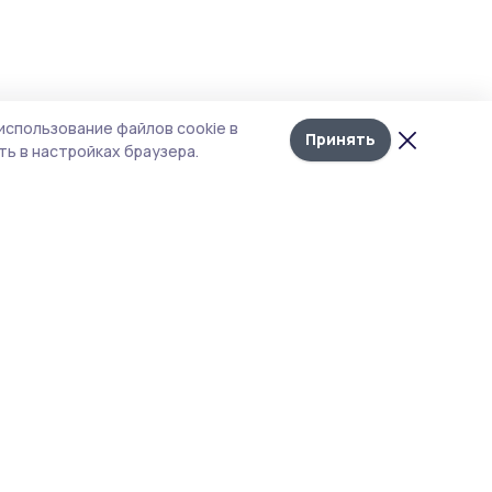
использование файлов cookie в
Принять
ь в настройках браузера.
тика конфиденциальности
т содержит сервисы, использующие
kies. Продолжая пользоваться данным
том, вы подтверждаете свое согласие на
льзование файлов cookie в соответствии с
тоящим уведомлением и Политикой
иденциальности. Использование «cookie»
о отменить в настройках браузера.
 материалы сайта защищены законом об
рских правах. При полном или частичном
ировании материалов наличие активной
перссылки на источник
s://gazetatokarevka.ru и указание автора
ательно.