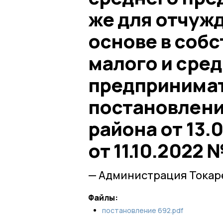
же для отчуж
основе в соб
малого и сре
предпринимат
постановлен
района от 13.
от 11.10.2022 
— Администрация Токар
Файлы:
постановление 692.pdf