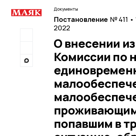
Документы
Постановление
№ 411 •
2022
О внесении из
Комиссии по 
единовремен
малообеспеч
малообеспеч
проживающим 
попавшим в т