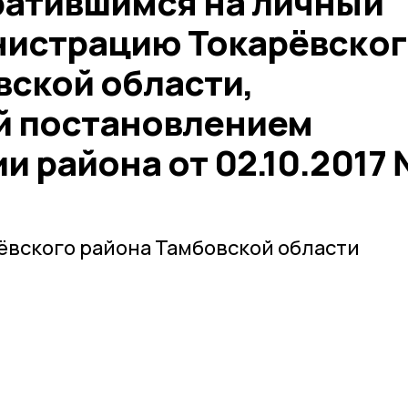
ратившимся на личный
нистрацию Токарёвског
вской области,
й постановлением
 района от 02.10.2017
ёвского района Тамбовской области