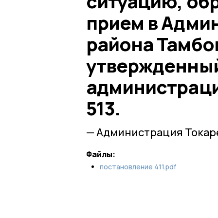
ситуацию, об
прием в Адми
района Тамбо
утвержденны
администрации
513.
— Администрация Токар
Файлы:
постановление 411.pdf