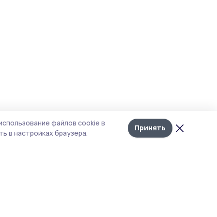
использование файлов cookie в
Принять
ь в настройках браузера.
тика конфиденциальности
т содержит сервисы, использующие
kies. Продолжая пользоваться данным
том, вы подтверждаете свое согласие на
льзование файлов cookie в соответствии с
тоящим уведомлением и Политикой
иденциальности. Использование «cookie»