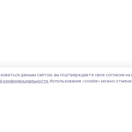
зоваться данным сайтом, вы подтверждаете свое согласие на 
й конфиденциальности.
Использование «cookie» можно отменит
Учредитель и издатель:
ООО «Издательский
Поли
дом «Тамбов»
Сай
Адрес редакции:
392000, Тамбовская обл.,
coo
г.Тамбов, ш. Моршанское, д.14а
сай
Номер телефона редакции:
8 (4752) 45-05-
испо
76
нас
Электронная почта редакции:
конф