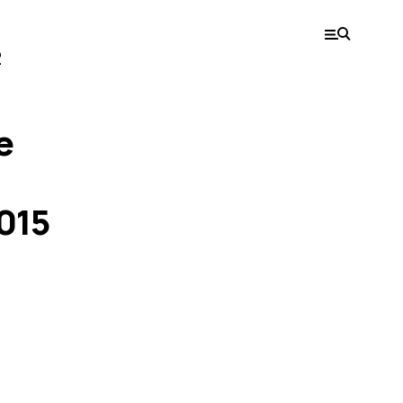
2
е
015