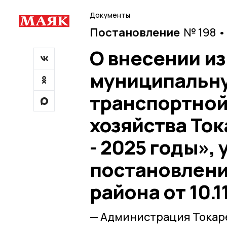
Документы
Постановление
№ 198 •
О внесении и
муниципальну
транспортной
хозяйства Ток
- 2025 годы»,
постановлен
района от 10.1
— Администрация Токар