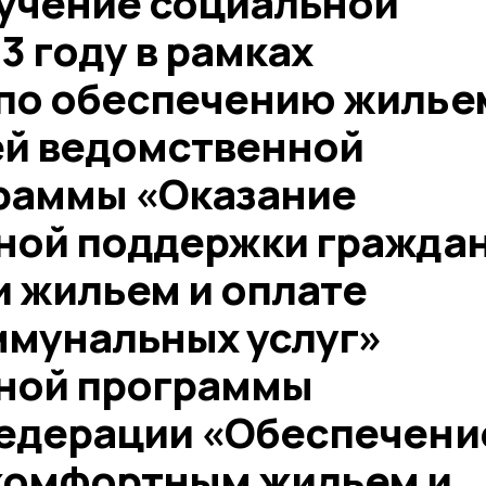
лучение социальной
3 году в рамках
по обеспечению жилье
й ведомственной
раммы «Оказание
ной поддержки гражда
и жильем и оплате
ммунальных услуг»
ной программы
едерации «Обеспечени
комфортным жильем и