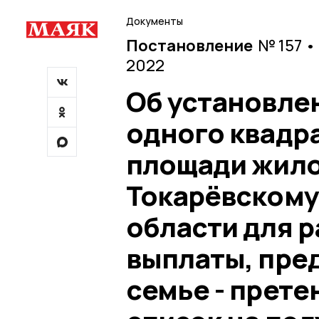
Документы
Постановление
№ 157 •
2022
Об установле
одного квадр
площади жило
Токарёвскому
области для 
выплаты, пре
семье - прете