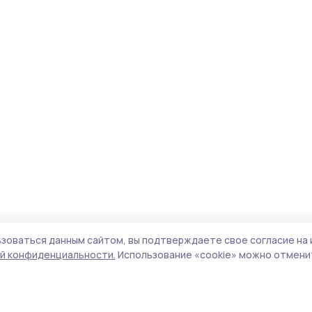
зоваться данным сайтом, вы подтверждаете свое согласие на 
й конфиденциальности.
Использование «cookie» можно отменит
Учредитель и издатель:
ООО «Издательский
Поли
дом «Тамбов»