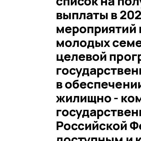
список на по
выплаты в 202
мероприятий 
молодых семе
целевой прог
государствен
в обеспечени
жилищно - ко
государствен
Российской Ф
доступным и 