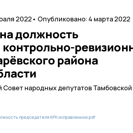
враля 2022
• Опубликовано: 4 марта 2022
 на должность
 контрольно-ревизион
арёвского района
бласти
й Совет народных депутатов Тамбовской
олжность председателя КРК исправленное.pdf