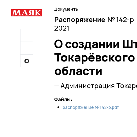
Документы
Распоряжение
№ 142-р 
2021
О создании Ш
Токарёвского
области
— Администрация Токар
Файлы:
распоряжение №142-р.pdf