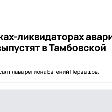
ках-ликвидаторах авар
выпустят в Тамбовской
сал глава региона Евгений Первышов.