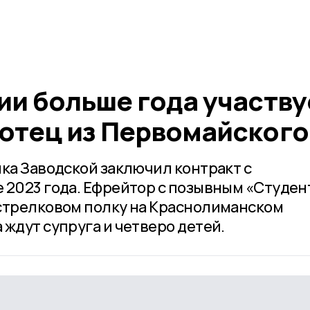
ии больше года участву
отец из Первомайского
лка Заводской заключил контракт с
 2023 года. Ефрейтор с позывным «Студен
стрелковом полку на Краснолиманском
ждут супруга и четверо детей.