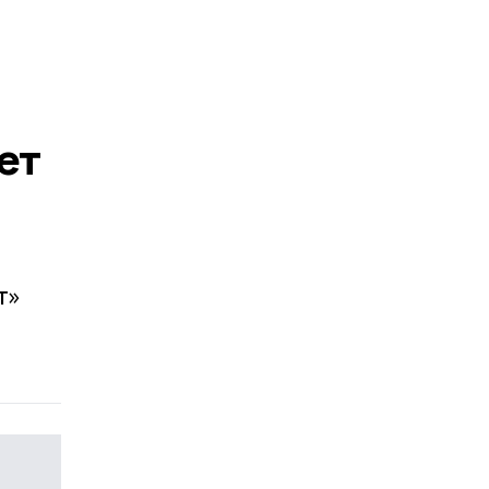
ет
т»