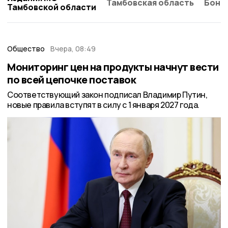
Тамбовская область
Бонд
Тамбовской области
Общество
Вчера, 08:49
Мониторинг цен на продукты начнут вести
по всей цепочке поставок
Соответствующий закон подписал Владимир Путин,
новые правила вступят в силу с 1 января 2027 года.