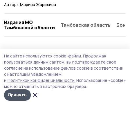
Автор:
Марина Жарихина
Издания МО
Тамбовская область
Бонд
Тамбовской области
Общество
5 августа , 13:20
На сайте используются cookie-файлы.
Продолжая
Проекты участников программы «Герои
пользоваться данным сайтом, вы подтверждаете свое
Тамбовщины» получили высокую оценку
согласие на использование файлов cookie в соответствии
с настоящим уведомлением
наставников
и
Политикой конфиденциальности.
Использование «cookie»
Председатель Тамбовской городской Думы
можно отменить в настройках браузера.
Константин Кутейников отметил практическую
Принять
ценность выпускных работ.