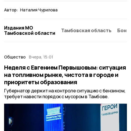
Автор:
Наталия Чурилова
Издания МО
Тамбовская область
Бонд
Тамбовской области
Общество
Вчера, 15:01
Неделя с Евгением Первышовым: ситуация
на топливном рынке, чистота в городе и
приоритеты образования
Губернатор держит на контроле ситуацию с бензином,
требует навести порядок с мусором в Тамбове.