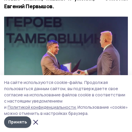
Евгений Первышов.
На сайте используются cookie-файлы.
Продолжая
пользоваться данным сайтом, вы подтверждаете свое
согласие на использование файлов cookie в соответствии
с настоящим уведомлением
Фото: Вадим Панов
и
Политикой конфиденциальности.
Использование «cookie»
можно отменить в настройках браузера.
По его словам выпускники программы готовы
Принять
продолжить служить Родине в новом качестве.
Уже сейчас 9 выпускников трудоустроены, 2