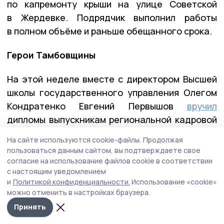
по капремонту крыши на улице Советской
в Жердевке. Подрядчик выполнил работы
в полном объёме и раньше обещанного срока.
Герои Тамбовщины
На этой неделе вместе с директором Высшей
школы государственного управления Олегом
Кондратенко Евгений Первышов
вручил
дипломы выпускникам региональной кадровой
программы «Герои Тамбовщины». Эта
На сайте используются cookie-файлы.
Продолжая
программа разрабатывалась по инициативе
пользоваться данным сайтом, вы подтверждаете свое
Евгения Первышова — выпускника
согласие на использование файлов cookie в соответствии
с настоящим уведомлением
федеральной программы «Время героев», и
и
Политикой конфиденциальности.
Использование «cookie»
реализовывалась вместе с его коллегами по
можно отменить в настройках браузера.
программе — Алексеем Кондратьевым и
Принять
Константином Кутейниковым. Заявку в