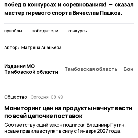
побед в конкурсах и соревнованиях! — сказал
мастер гиревого спорта Вячеслав Пашков.
призёры
победители
конкурсы
Автор:
Матрёна Ананьева
Издания МО
Тамбовская область
Бонд
Тамбовской области
Общество
Сегодня, 08:49
Мониторинг цен на продукты начнут вести
по всей цепочке поставок
Соответствующий закон подписал Владимир Путин,
новые правила вступят в силу с 1 января 2027 года.