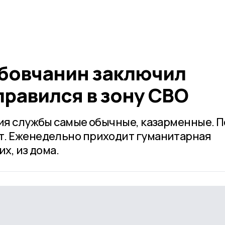
бовчанин заключил
правился в зону СВО
вия службы самые обычные, казарменные. П
т. Еженедельно приходит гуманитарная
х, из дома.