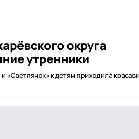
карёвского округа
нние утренники
» и «Светлячок» к детям приходила красав