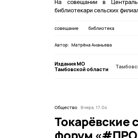
На совещании в Центральн
библиотекари сельских филиал
совещание
библиотека
Автор:
Матрёна Ананьева
Издания МО
Тамбовс
Тамбовской области
Общество
Вчера, 17:04
Токарёвские 
форум «#ПРОЛ