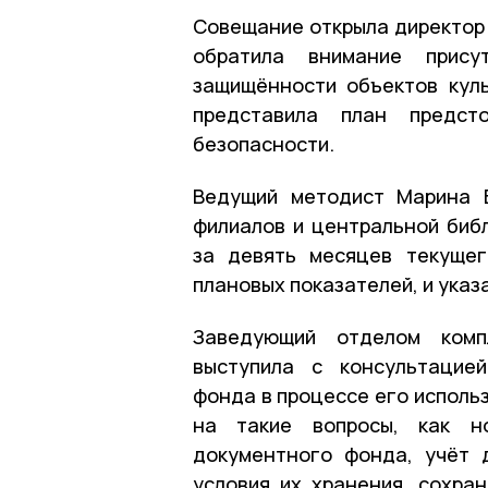
Совещание открыла директор
обратила внимание прису
защищённости объектов куль
представила план предсто
безопасности.
Ведущий методист Марина Б
филиалов и центральной биб
за девять месяцев текуще
плановых показателей, и указ
Заведующий отделом комп
выступила с консультацие
фонда в процессе его исполь
на такие вопросы, как но
документного фонда, учёт 
условия их хранения, сохра