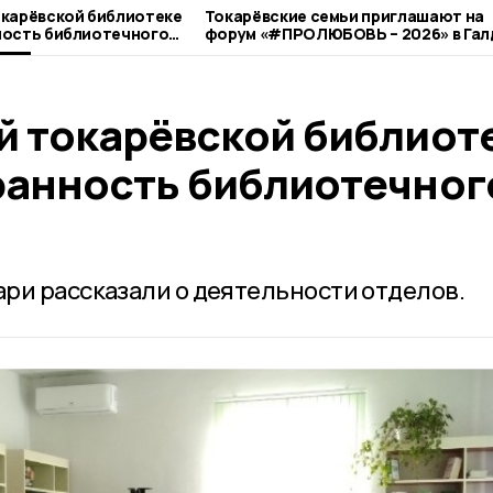
окарёвской библиотеке
Токарёвские семьи приглашают на
ность библиотечного
форум «#ПРОЛЮБОВЬ – 2026» в Га
й токарёвской библиот
ранность библиотечног
ри рассказали о деятельности отделов.