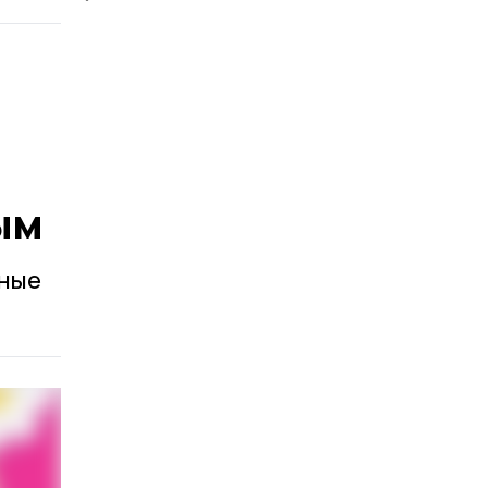
ым
тные