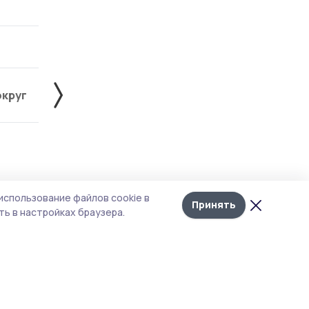
округ
Жердевский округ
Знаменский округ
Лента
10
использование файлов cookie в
новостей
Принять
ь в настройках браузера.