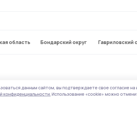
кая область
Бондарский округ
Гавриловский 
зоваться данным сайтом, вы подтверждаете свое согласие на 
ен на продукты начнут
й конфиденциальности.
Использование «cookie» можно отменит
 цепочке поставок
подписал Владимир Путин, новые правила
2027 года.