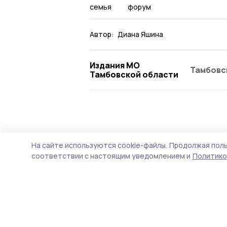
семья
форум
Автор:
Диана Яшина
Издания МО
Тамбовс
Тамбовской области
Общество
Вчера, 08:49
На сайте используются cookie-файлы.
Продолжая поль
Мониторинг ц
соответствии с настоящим уведомлением и
Политико
вести по всей
Соответствующий закон 
вступят в силу с 1 января 