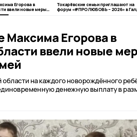
ксима Егорова в
Токарёвские семьи приглашают на
ти ввели новые меры
форум «#ПРОЛЮБОВЬ – 2026» в Га
е Максима Егорова в
бласти ввели новые ме
емей
 области на каждого новорождённого реб
единовременную денежную выплату в раз