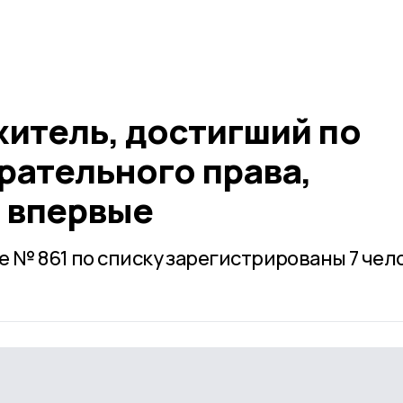
житель, достигший по
рательного права,
 впервые
е № 861 по списку зарегистрированы 7 чел