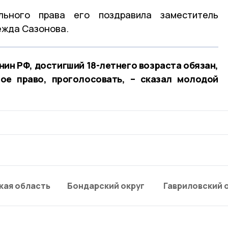
льного права его поздравила заместитель
ежда Сазонова.
нин РФ, достигший 18-летнего возраста обязан,
ное право, проголосовать, – сказал молодой
кая область
Бондарский округ
Гавриловский 