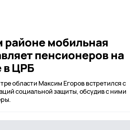
м районе мобильная
авляет пенсионеров на
 в ЦРБ
тре области Максим Егоров встретился с
ций социальной защиты, обсудив с ними
еры.