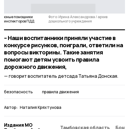
юные помощники
Фото: Ирина Александрова / архив
инспекторов ПДД
дошкольного учреждения
– Наши воспитанники приняли участие в
конкурсе рисунков, поиграли, ответили на
вопросы викторины. Такие занятия
помогают детям усвоить правила
дорожного движения,
говорит воспитатель детсада Татьяна Донская.
безопасность
правила движения
Автор:
Наталия Кряхтунова
Издания МО
Тамбовская область
Бонд