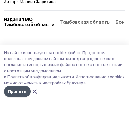
Автор:
Марина Жарихина
Издания МО
Тамбовская область
Бонд
Тамбовской области
Общество
5 августа , 13:20
На сайте используются cookie-файлы.
Продолжая
Проекты участников программы «Герои
пользоваться данным сайтом, вы подтверждаете свое
Тамбовщины» получили высокую оценку
согласие на использование файлов cookie в соответствии
с настоящим уведомлением
наставников
и
Политикой конфиденциальности.
Использование «cookie»
Председатель Тамбовской городской Думы
можно отменить в настройках браузера.
Константин Кутейников отметил практическую
Принять
ценность выпускных работ.