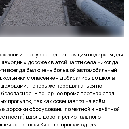
рованный тротуар стал настоящим подарком для
ешеходных дорожек в этой части села никогда
оги всегда был очень большой автомобильный
 школьники с опасением добирались до школы.
ешеходами. Теперь же передвигаться по
 безопаснее. В вечернее время тротуар стал
х прогулок, так как освещается на всём
е дорожки оборудованы по чётной и нечётной
местности) вдоль дороги регионального
вшей остановки Кирова, прошли вдоль