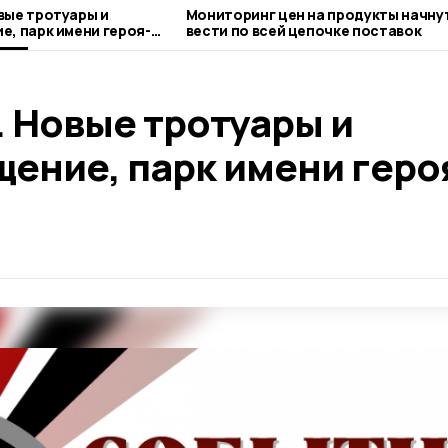
вые тротуары и
Мониторинг цен на продукты начну
е, парк имени героя-
вести по всей цепочке поставок
 Новые тротуары и
ение, парк имени геро