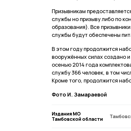
Призывникам предоставляетс
службы но призыву либо по ко
образования). Все призывник
службы будут обеспечены пит
В этом году продолжится набо
вооружённых силах создано и 
осенью 2014 года комплектова
службу 366 человек, в том чис
Кроме того, продолжится набо
Фото И. Замараевой
Издания МО
Тамбовс
Тамбовской области