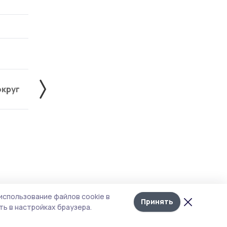
округ
Жердевский округ
Знаменский округ
Лента
10
использование файлов cookie в
новостей
Принять
ь в настройках браузера.