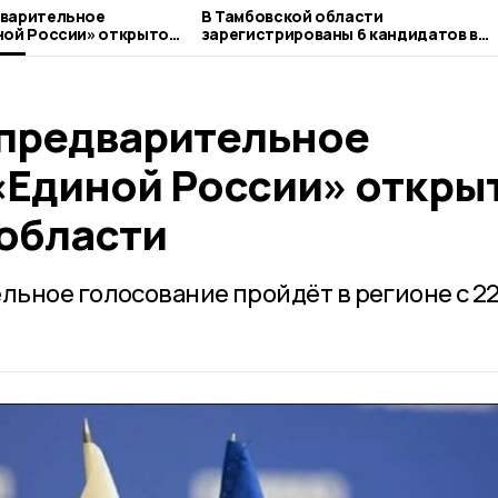
дварительное
В Тамбовской области
ной России» открыто в
зарегистрированы 6 кандидатов в
ти
депутаты Госдумы
предварительное
«Единой России» откры
 области
ьное голосование пройдёт в регионе с 22