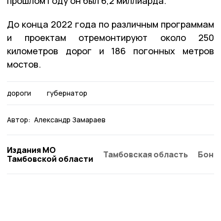
прошлом году он был 6,2 миллиарда.
До конца 2022 года по различным программам
и проектам отремонтируют около 250
километров дорог и 186 погонных метров
мостов.
дороги
губернатор
Автор:
Александр Замараев
Издания МО
Тамбовская область
Бонд
Тамбовской области