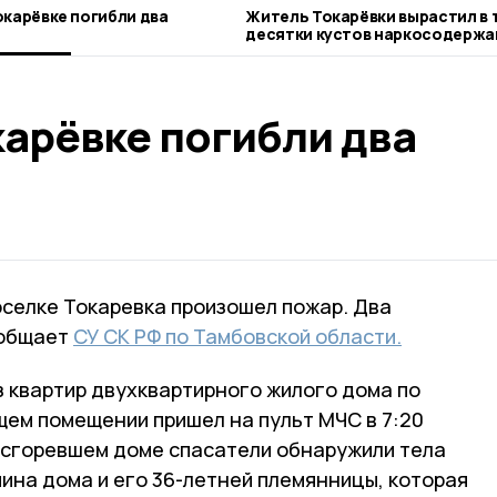
окарёвке погибли два
Житель Токарёвки вырастил в 
десятки кустов наркосодерж
растения
карёвке погибли два
оселке Токаревка произошел пожар. Два
ообщает
СУ СК РФ по Тамбовской области.
з квартир двухквартирного жилого дома по
щем помещении пришел на пульт МЧС в 7:20
 В сгоревшем доме спасатели обнаружили тела
яина дома и его 36-летней племянницы, которая