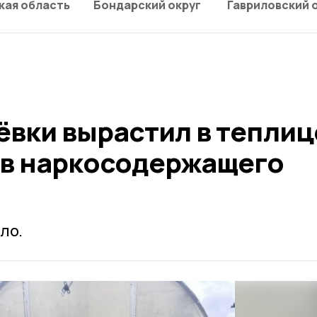
кая область
Бондарский округ
Гавриловский 
ёвки вырастил в теплиц
ов наркосодержащего
ло.