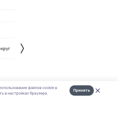
округ
Жердевский округ
Знаменский округ
Лента
10
использование файлов cookie в
новостей
Принять
ь в настройках браузера.
ю