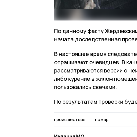
По данному факту Жердевским
начата доследственная прове
В настоящее время следовате
опрашивают очевидцев. В кач
рассматриваются версии о не
либо курение в жилом помещен
пользовались свечами.
По результатам проверки буд
происшествия
пожар
Издания МО