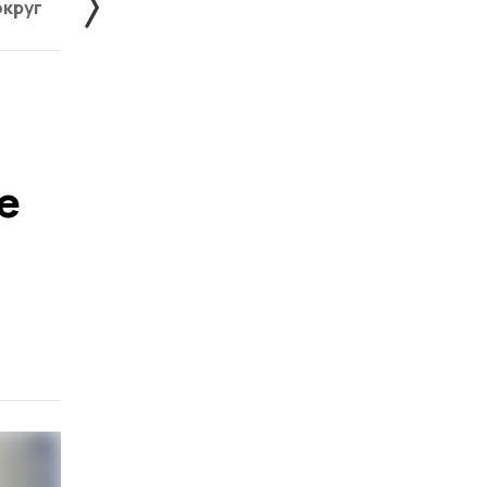
округ
Жердевский округ
Знаменский округ
е