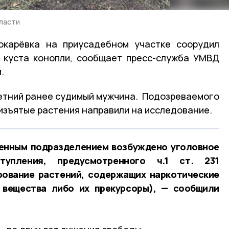
ласти
окарёвка на приусадебном участке соорудил
2 куста конопли, сообщает пресс-служба УМВД
.
етний ранее судимый мужчина. Подозреваемого
 изъятые растения направили на исследование.
венным подразделением возбуждено уголовное
упления, предусмотренного ч.1 ст. 231
рование растений, содержащих наркотические
 вещества либо их прекурсоры), — сообщили