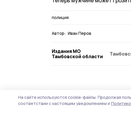
Теперь мужчине может грозит
полиция
Автор:
Иван Перов
Издания МО
Тамбовс
Тамбовской области
Происшествие
18 июля , 11:26
На сайте используются cookie-файлы.
Продолжая поль
Виктор Айдаро
соответствии с настоящим уведомлением и
Политико
готов оказат