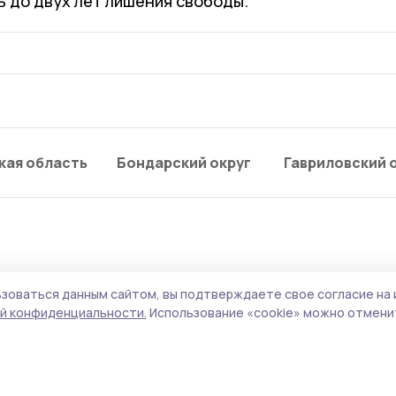
ь до двух лет лишения свободы.
кая область
Бондарский округ
Гавриловский 
зоваться данным сайтом, вы подтверждаете свое согласие на 
в: Токарёвский округ
й конфиденциальности.
Использование «cookie» можно отменит
ь Котовску необходиму