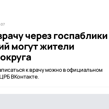
:07
врачу через госпаблики
й могут жители
 округа
записаться к врачу можно в официальном
ЦРБ ВКонтакте.