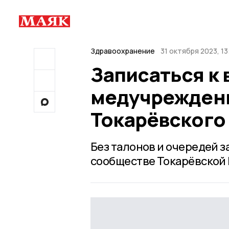
Здравоохранение
31 октября 2023, 13
Записаться к 
медучреждени
Токарёвского
Без талонов и очередей 
сообществе Токарёвской 