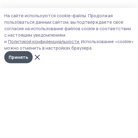
Здравоохранение
30 июля , 12:12
На сайте используются cookie-файлы.
Продолжая
Центральные районные больницы региона
пользоваться данным сайтом, вы подтверждаете свое
в августе получат новое медоборудование
согласие на использование файлов cookie в соответствии
с настоящим уведомлением
Медицинская аппаратура для учреждений будет
и
Политикой конфиденциальности.
Использование «cookie»
закуплена на сумму свыше 148 млн рублей.
можно отменить в настройках браузера.
Принять