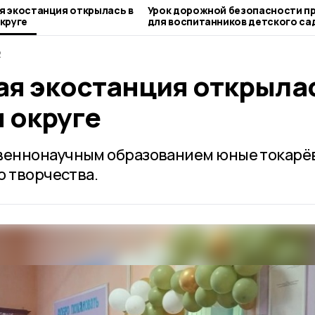
 экостанция открылась в
Урок дорожной безопасности п
круге
для воспитанников детского са
«Родничок»
2
я экостанция открыла
 округе
веннонаучным образованием юные токарё
о творчества.